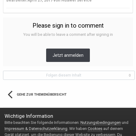
bearbeitet
April 27, 2017
von Huawei Service
Please sign in to comment
You will be able to leave a comment after signing in
Jetzt anmelden
Folgen diesem Inhalt
0
GEHE ZUR THEMENÜBERSICHT
Wichtige Information
Bitte beachten Sie folgende Informationen:
Nutzungsbedingungen
und
Impressum & Datenschutzerklärung
Kontakt
Impressum & Datenschutzerklärung
. Wir haben
Cookies
auf deinem
Copyright © 2020 Handy-FAQ.de
Gerät platziert, um die Bedienung dieser Website zu verbessern. Du