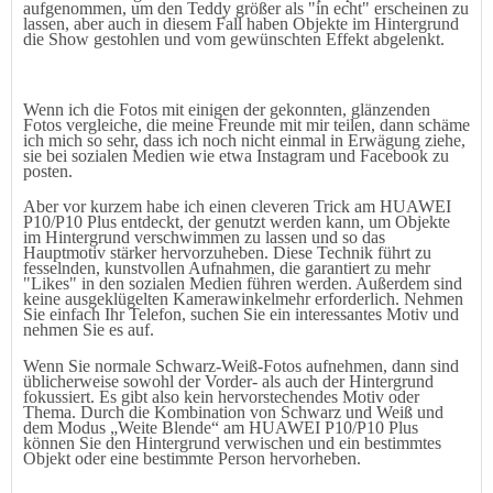
aufgenommen, um den Teddy größer als "in echt" erscheinen zu
lassen, aber auch in diesem Fall haben Objekte im Hintergrund
die Show gestohlen und vom gewünschten Effekt abgelenkt.
Wenn ich die Fotos mit einigen der gekonnten, glänzenden
Fotos vergleiche, die meine Freunde mit mir teilen, dann schäme
ich mich so sehr, dass ich noch nicht einmal in Erwägung ziehe,
sie bei sozialen Medien wie etwa Instagram und Facebook zu
posten.
Aber vor kurzem habe ich einen cleveren Trick am HUAWEI
P10
/P10 Plus
entdeckt, der genutzt werden kann, um Objekte
im Hintergrund verschwimmen zu lassen und so das
Hauptmotiv stärker hervorzuheben. Diese Technik führt zu
fesselnden, kunstvollen Aufnahmen, die garantiert zu mehr
"Likes" in den sozialen Medien führen werden. Außerdem sind
keine ausgeklügelten Kamerawinkelmehr erforderlich. Nehmen
Sie einfach Ihr Telefon, suchen Sie ein interessantes Motiv und
nehmen Sie es auf.
Wenn Sie normale Schwarz-Weiß-Fotos aufnehmen, dann sind
üblicherweise sowohl der Vorder- als auch der Hintergrund
fokussiert. Es gibt also kein hervorstechendes Motiv oder
Thema. Durch die Kombination von Schwarz und Weiß und
dem Modus „Weite Blende“ am HUAWEI P10
/P10 Plus
können Sie den Hintergrund verwischen und ein bestimmtes
Objekt oder eine bestimmte Person hervorheben.