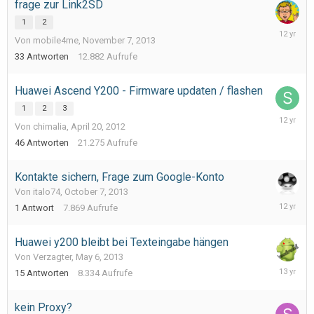
frage zur Link2SD
1
2
Novembe
Von mobile4me,
November 7, 2013
23,
2013
33
Antworten
12.882
Aufrufe
Huawei Ascend Y200 - Firmware updaten / flashen
1
2
3
October
Von chimalia,
April 20, 2012
7,
2013
46
Antworten
21.275
Aufrufe
Kontakte sichern, Frage zum Google-Konto
Von italo74,
October 7, 2013
October
1
Antwort
7.869
Aufrufe
7,
2013
Huawei y200 bleibt bei Texteingabe hängen
Von Verzagter,
May 6, 2013
May
15
Antworten
8.334
Aufrufe
6,
2013
kein Proxy?