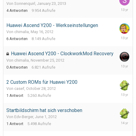
Von Sonnenquirl,
January 23, 2013
January
4
Antworten
9.954
Aufrufe
25,
2013
Huawei Ascend Y200 - Werkseinstellungen
Von chimalia,
May 16, 2012
January
6
Antworten
8.149
Aufrufe
22,
2013
Huawei Ascend Y200 - ClockworkMod Recovery
Von chimalia,
November 25, 2012
Novembe
0
Antworten
6.821
Aufrufe
25,
2012
2 Custom ROMs für Huawei Y200
Von casef,
October 28, 2012
October
1
Antwort
5.260
Aufrufe
28,
2012
Startbildschirm hat sich verschoben
Von Edv-Berger,
June 1, 2012
June
1
Antwort
5.498
Aufrufe
3,
2012