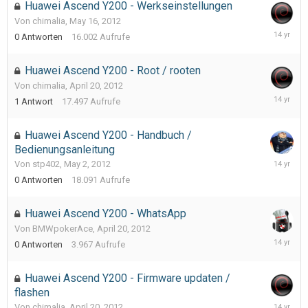
Huawei Ascend Y200 - Werkseinstellungen
Von chimalia,
May 16, 2012
May
0
Antworten
16.002
Aufrufe
16,
2012
Huawei Ascend Y200 - Root / rooten
Von chimalia,
April 20, 2012
May
1
Antwort
17.497
Aufrufe
16,
2012
Huawei Ascend Y200 - Handbuch /
Bedienungsanleitung
May
Von stp402,
May 2, 2012
2,
0
Antworten
18.091
Aufrufe
2012
Huawei Ascend Y200 - WhatsApp
Von BMWpokerAce,
April 20, 2012
April
0
Antworten
3.967
Aufrufe
20,
2012
Huawei Ascend Y200 - Firmware updaten /
flashen
April
Von chimalia,
April 20, 2012