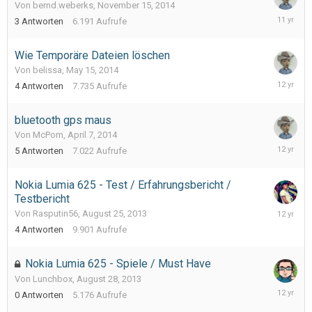
Von bernd.weberks,
November 15, 2014
Novembe
3
Antworten
6.191
Aufrufe
17,
2014
Wie Temporäre Dateien löschen
Von belissa,
May 15, 2014
May
4
Antworten
7.735
Aufrufe
16,
2014
bluetooth gps maus
Von McPom,
April 7, 2014
April
5
Antworten
7.022
Aufrufe
9,
2014
Nokia Lumia 625 - Test / Erfahrungsbericht /
Testbericht
Septemb
Von Rasputin56,
August 25, 2013
18,
4
Antworten
9.901
Aufrufe
2013
Nokia Lumia 625 - Spiele / Must Have
Von Lunchbox,
August 28, 2013
August
0
Antworten
5.176
Aufrufe
28,