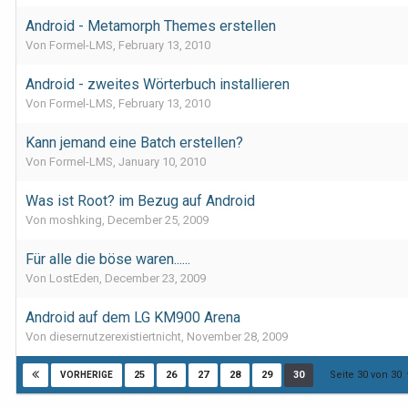
Android - Metamorph Themes erstellen
Von Formel-LMS,
February 13, 2010
Android - zweites Wörterbuch installieren
Von Formel-LMS,
February 13, 2010
Kann jemand eine Batch erstellen?
Von Formel-LMS,
January 10, 2010
Was ist Root? im Bezug auf Android
Von moshking,
December 25, 2009
Für alle die böse waren......
Von LostEden,
December 23, 2009
Android auf dem LG KM900 Arena
Von diesernutzerexistiertnicht,
November 28, 2009
Seite 30 von 30
25
26
27
28
29
30
VORHERIGE