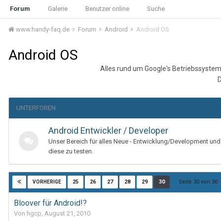
Forum
Galerie
Benutzer online
Suche
www.handy-faq.de
Forum
Android
Android OS
Android OS
Alles rund um Google's Betriebssystem 
D
UNTERFOREN
Android Entwickler / Developer
Unser Bereich für alles Neue - Entwicklung/Development un
diese zu testen.
Seite 30 von 30
25
26
27
28
29
30
VORHERIGE
Bloover für Android!?
Von hgcp,
August 21, 2010