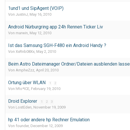
1und1 und SipAgent (VOIP)
Von JustinJ,
May 16, 2010
Android Nürburgring app 24h Rennen Ticker Liv
Von marwin,
May 12, 2010
Ist das Samsung SGH-F480 ein Android Handy ?
Von XxRnb08Xx,
May 2, 2010
Beim Astro Dateimanager Ordner/Dateien ausblenden lasse
Von AmpheZzz,
April 20, 2010
Ortung über WLAN
1
2
Von hRo*ICE,
February 19, 2010
Droid Explorer
1
2
3
Von LostEden,
November 19, 2009
hp 41 oder andere hp Rechner Emulation
Von founder,
December 12, 2009