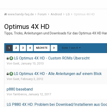
www.handy-faq.de
Forum
Android
LG
Optimus 4X HD
Optimus 4X HD
Tipps, Tricks, Anleitungen und Downloads für das Optimus 4X HD Ha
Seite 1 von 4
1
2
3
4
NÄCHSTE
LG Optimus 4X HD - Custom ROMs Übersicht
Von Gast,
January 13, 2013
LG Optimus 4X HD - Alle Anleitungen auf einem Blick
Von Gast,
February 3, 2012
p880 baseband
Von Tamberos,
January 12, 2017
LG P880 4X HD: Problem bei Download/Installieren aus Goo