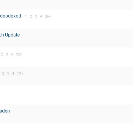
d │deodexed
1
2
3
4
26
ch Update
2
3
4
32
2
3
4
13
raden