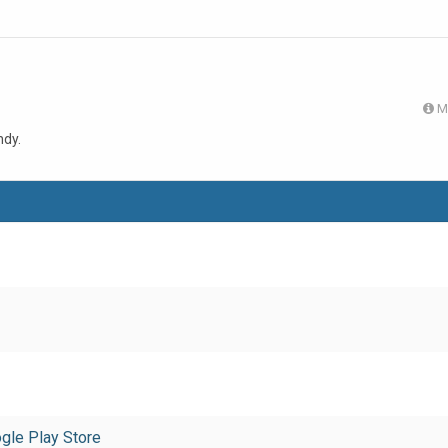
M
ndy.
gle Play Store