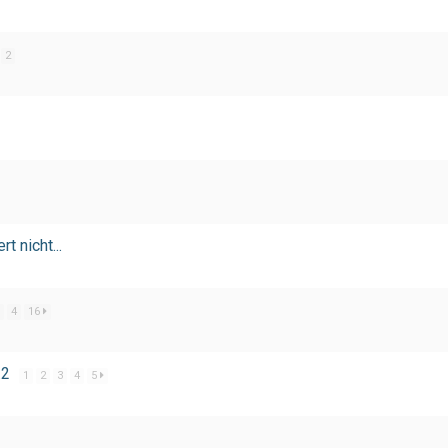
2
 nicht...
4
16
.2
1
2
3
4
5