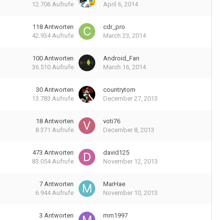
12.706
Aufrufe
April 6, 2014
118
Antworten
cdr_pro
42.934
Aufrufe
March 23, 2014
100
Antworten
Android_Fan
36.510
Aufrufe
March 16, 2014
30
Antworten
countrytom
13.783
Aufrufe
December 27, 2013
18
Antworten
voti76
8.371
Aufrufe
December 8, 2013
473
Antworten
david125
83.054
Aufrufe
November 12, 2013
7
Antworten
MarHae
6.944
Aufrufe
November 10, 2013
3
Antworten
mm1997