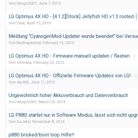
Von letugo2001,
June 7, 2015
LG Optimus 4X HD - [4.1.2][Stock] Jellyfish HD v1.3 roote
Von Gast,
April 15, 2013
Meldung "CyanogenMod-Updater wurde beendet" bei Versu
Von Bachspautzer,
February 12, 2015
LG Optimus 4X HD - Firmware manuell updaten / flashen
1
Von chimalia,
February 23, 2012
LG Optimus 4X HD - Offizielle Firmware-Updates von LG!
1
Von stp402,
June 11, 2012
Ungewöhnlich hoher Akkuverbrauch und Datenverbrauch
Von letugo2001,
March 29, 2014
LG P880 startet nur in Software Modus, lässt sich nicht upg
Von GoJets!,
November 8, 2014
p880 bricked/boot loop Hilfe!!