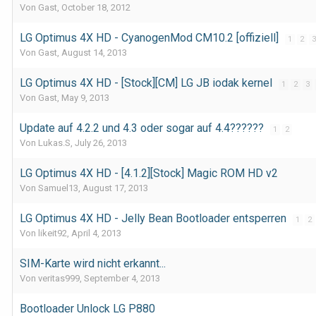
Von Gast,
October 18, 2012
LG Optimus 4X HD - CyanogenMod CM10.2 [offiziell]
1
2
3
Von Gast,
August 14, 2013
LG Optimus 4X HD - [Stock][CM] LG JB iodak kernel
1
2
3
Von Gast,
May 9, 2013
Update auf 4.2.2 und 4.3 oder sogar auf 4.4??????
1
2
Von Lukas.S,
July 26, 2013
LG Optimus 4X HD - [4.1.2][Stock] Magic ROM HD v2
Von Samuel13,
August 17, 2013
LG Optimus 4X HD - Jelly Bean Bootloader entsperren
1
2
Von likeit92,
April 4, 2013
SIM-Karte wird nicht erkannt...
Von veritas999,
September 4, 2013
Bootloader Unlock LG P880