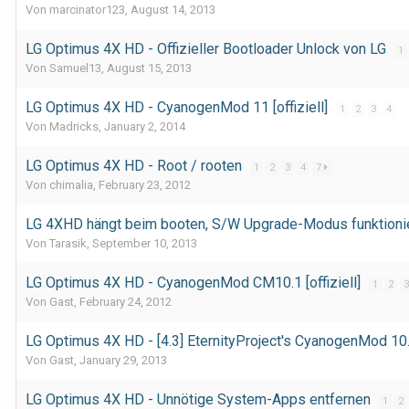
Von marcinator123,
August 14, 2013
LG Optimus 4X HD - Offizieller Bootloader Unlock von LG
1
Von Samuel13,
August 15, 2013
LG Optimus 4X HD - CyanogenMod 11 [offiziell]
1
2
3
4
Von Madricks,
January 2, 2014
LG Optimus 4X HD - Root / rooten
1
2
3
4
7
Von chimalia,
February 23, 2012
LG 4XHD hängt beim booten, S/W Upgrade-Modus funktioniert
Von Tarasik,
September 10, 2013
LG Optimus 4X HD - CyanogenMod CM10.1 [offiziell]
1
2
3
Von Gast,
February 24, 2012
LG Optimus 4X HD - [4.3] EternityProject's CyanogenMod 10
Von Gast,
January 29, 2013
LG Optimus 4X HD - Unnötige System-Apps entfernen
1
2