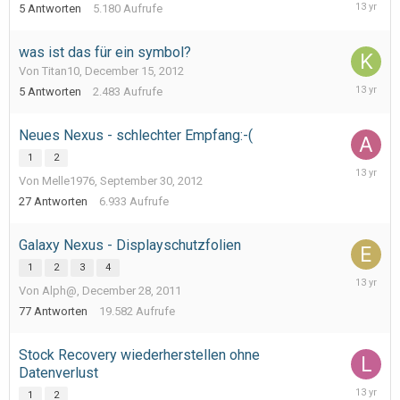
Decembe
5
Antworten
5.180
Aufrufe
24,
2012
was ist das für ein symbol?
Von Titan10,
December 15, 2012
Decembe
5
Antworten
2.483
Aufrufe
19,
2012
Neues Nexus - schlechter Empfang:-(
1
2
Decembe
Von Melle1976,
September 30, 2012
8,
2012
27
Antworten
6.933
Aufrufe
Galaxy Nexus - Displayschutzfolien
1
2
3
4
Decembe
Von Alph@,
December 28, 2011
4,
2012
77
Antworten
19.582
Aufrufe
Stock Recovery wiederherstellen ohne
Datenverlust
Novembe
1
2