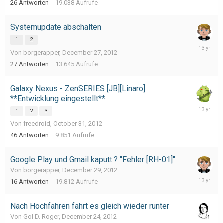
26
Antworten
19.038
Aufrufe
Systemupdate abschalten
1
2
January
Von borgerapper,
December 27, 2012
21,
2013
27
Antworten
13.645
Aufrufe
Galaxy Nexus - ZenSERIES [JB][Linaro]
**Entwicklung eingestellt**
January
1
2
3
16,
Von freedroid,
October 31, 2012
2013
46
Antworten
9.851
Aufrufe
Google Play und Gmail kaputt ? "Fehler [RH-01]"
Von borgerapper,
December 29, 2012
Decembe
16
Antworten
19.812
Aufrufe
30,
2012
Nach Hochfahren fährt es gleich wieder runter
Von Gol D. Roger,
December 24, 2012