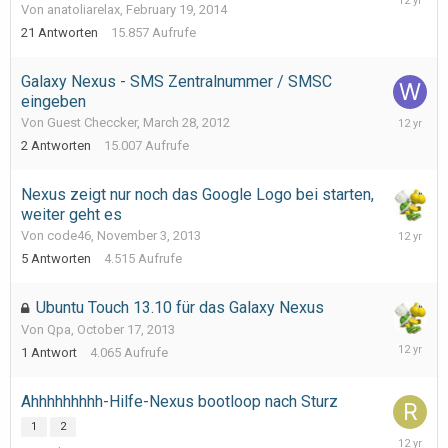
Von anatoliarelax,
February 19, 2014
20,
2014
21
Antworten
15.857
Aufrufe
Galaxy Nexus - SMS Zentralnummer / SMSC
eingeben
Novembe
Von Guest Checcker,
March 28, 2012
21,
2
Antworten
15.007
Aufrufe
2013
Nexus zeigt nur noch das Google Logo bei starten,
weiter geht es
Novembe
Von code46,
November 3, 2013
3,
5
Antworten
4.515
Aufrufe
2013
Ubuntu Touch 13.10 für das Galaxy Nexus
Von Qpa,
October 17, 2013
October
1
Antwort
4.065
Aufrufe
18,
2013
Ahhhhhhhhh-Hilfe-Nexus bootloop nach Sturz
1
2
August