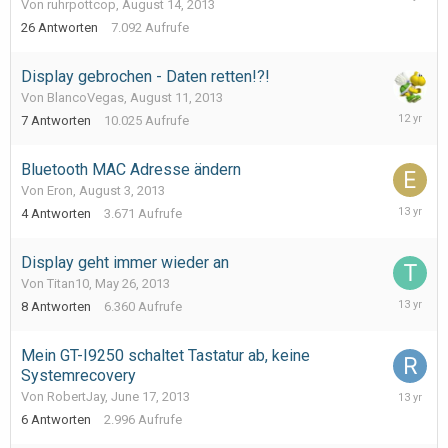
Von ruhrpottcop,
August 14, 2013
21,
2013
26
Antworten
7.092
Aufrufe
Display gebrochen - Daten retten!?!
Von BlancoVegas,
August 11, 2013
August
7
Antworten
10.025
Aufrufe
15,
2013
Bluetooth MAC Adresse ändern
Von Eron,
August 3, 2013
August
4
Antworten
3.671
Aufrufe
3,
2013
Display geht immer wieder an
Von Titan10,
May 26, 2013
July
8
Antworten
6.360
Aufrufe
15,
2013
Mein GT-I9250 schaltet Tastatur ab, keine
Systemrecovery
June
Von RobertJay,
June 17, 2013
22,
6
Antworten
2.996
Aufrufe
2013