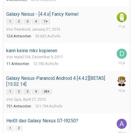
2012
Galaxy Nexus - [4.4.x] Fancy Kernel
1
2
3
4
7
October
Von freedroid,
January 27, 2013
28,
2014
124
Antworten
55.625
Aufrufe
kann keine mkv kopieren
Von style2104,
December 9, 2011
July
11
Antworten
12.190
Aufrufe
7,
2014
Galaxy Nexus-Paranoid Android 4 [4.4.2][BETA5]
[15.02.14]
May
1
2
3
4
38
16,
Von Qpa,
April 27, 2012
2014
751
Antworten
121.794
Aufrufe
Heißt das Galaxy Nexus GT-I9250?
1
2
February