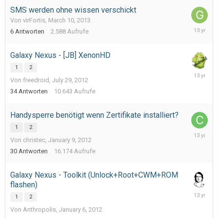
SMS werden ohne wissen verschickt
Von virFortis,
March 10, 2013
March
6
Antworten
2.588
Aufrufe
15,
2013
Galaxy Nexus - [JB] XenonHD
1
2
February
Von freedroid,
July 29, 2012
23,
2013
34
Antworten
10.643
Aufrufe
Handysperre benötigt wenn Zertifikate installiert?
1
2
February
Von christec,
January 9, 2012
16,
2013
30
Antworten
16.174
Aufrufe
Galaxy Nexus - Toolkit (Unlock+Root+CWM+ROM
flashen)
February
1
2
8,
Von Anthropolis,
January 6, 2012
2013