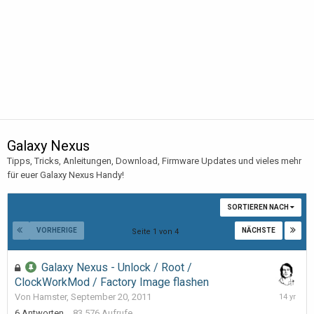
Galaxy Nexus
Tipps, Tricks, Anleitungen, Download, Firmware Updates und vieles mehr
für euer Galaxy Nexus Handy!
SORTIEREN NACH
VORHERIGE
NÄCHSTE
Seite 1 von 4
Galaxy Nexus - Unlock / Root /
ClockWorkMod / Factory Image flashen
May
Von Hamster,
September 20, 2011
7,
6
Antworten
83.576
Aufrufe