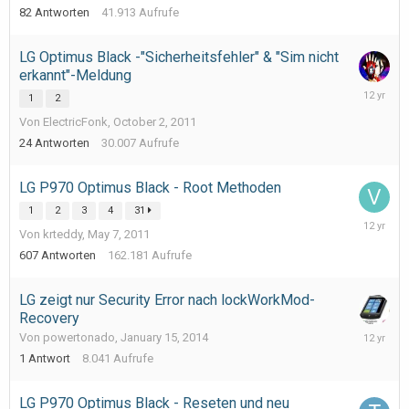
82
Antworten
41.913
Aufrufe
LG Optimus Black -"Sicherheitsfehler" & "Sim nicht
erkannt"-Meldung
May
1
2
17,
Von ElectricFonk,
October 2, 2011
2014
24
Antworten
30.007
Aufrufe
LG P970 Optimus Black - Root Methoden
1
2
3
4
31
February
Von krteddy,
May 7, 2011
6,
2014
607
Antworten
162.181
Aufrufe
LG zeigt nur Security Error nach lockWorkMod-
Recovery
January
Von powertonado,
January 15, 2014
15,
1
Antwort
8.041
Aufrufe
2014
LG P970 Optimus Black - Reseten und neu