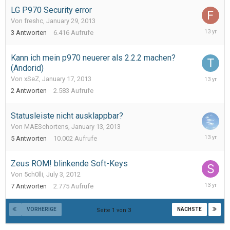
LG P970 Security error
Von freshc,
January 29, 2013
January
3
Antworten
6.416
Aufrufe
29,
2013
Kann ich mein p970 neuerer als 2.2.2 machen?
(Andorid)
January
Von xSeZ,
January 17, 2013
19,
2
Antworten
2.583
Aufrufe
2013
Statusleiste nicht ausklappbar?
Von MAESchortens,
January 13, 2013
January
5
Antworten
10.002
Aufrufe
16,
2013
Zeus ROM! blinkende Soft-Keys
Von 5ch0lli,
July 3, 2012
January
7
Antworten
2.775
Aufrufe
14,
2013
VORHERIGE
NÄCHSTE
Seite 1 von 3