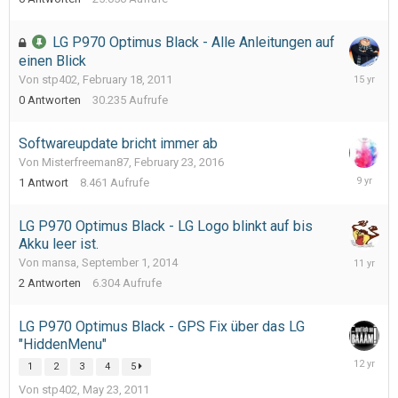
2011
LG P970 Optimus Black - Alle Anleitungen auf
einen Blick
February
Von stp402,
February 18, 2011
18,
0
Antworten
30.235
Aufrufe
2011
Softwareupdate bricht immer ab
Von Misterfreeman87,
February 23, 2016
October
1
Antwort
8.461
Aufrufe
2,
2016
LG P970 Optimus Black - LG Logo blinkt auf bis
Akku leer ist.
October
Von mansa,
September 1, 2014
6,
2
Antworten
6.304
Aufrufe
2014
LG P970 Optimus Black - GPS Fix über das LG
"HiddenMenu"
May
1
2
3
4
5
22,
Von stp402,
May 23, 2011
2014