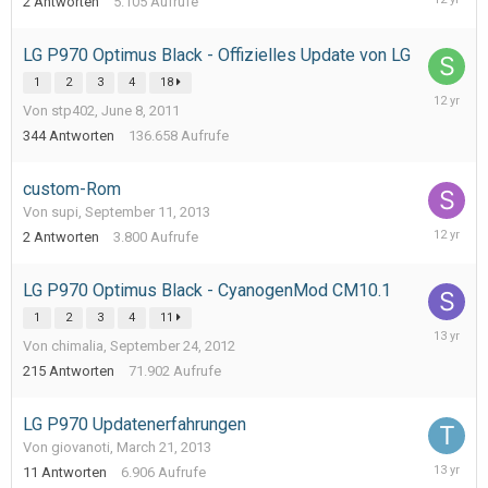
2
Antworten
5.105
Aufrufe
10,
2013
LG P970 Optimus Black - Offizielles Update von LG
1
2
3
4
18
Septemb
Von stp402,
June 8, 2011
29,
2013
344
Antworten
136.658
Aufrufe
custom-Rom
Von supi,
September 11, 2013
Septemb
2
Antworten
3.800
Aufrufe
21,
2013
LG P970 Optimus Black - CyanogenMod CM10.1
1
2
3
4
11
July
Von chimalia,
September 24, 2012
30,
2013
215
Antworten
71.902
Aufrufe
LG P970 Updatenerfahrungen
Von giovanoti,
March 21, 2013
April
11
Antworten
6.906
Aufrufe
12,