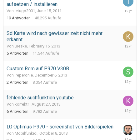
aufsetzen / installieren
January
Von letugo2001,
June 15, 2011
14,
19
Antworten
48.295
Aufrufe
2014
Sd Karte wird nach gewisser zeit nicht mehr
erkannt
Decembe
Von Bieske,
February 15, 2013
25,
5
Antworten
11.544
Aufrufe
2013
Custom Rom auf P970 V30B
Von Peperonie,
December 6, 2013
Decembe
2
Antworten
8.054
Aufrufe
8,
2013
fehlende suchfunktion youtube
Von korrekt1,
August 27, 2013
October
6
Antworten
9.782
Aufrufe
17,
2013
LG Optimus P970 - screenshot von Bilderspielen
Von Mobilfunkidi,
October 8, 2013
October