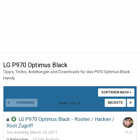
LG P970 Optimus Black
Tipps, Tricks, Anleitungen und Downloads für das P970 Optimus Black
Handy.
SORTIEREN NACH
VORHERIGE
NÄCHSTE
Seite 1 von 3
LG P970 Optimus Black - Rooten / Hacken /
Root Zugriff
March
Von krteddy,
March 10, 2011
10,
0
Antworten
25.056
Aufrufe