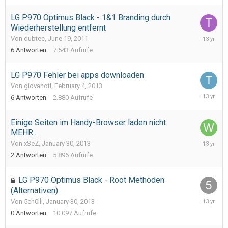
2013
LG P970 Optimus Black - 1&1 Branding durch
Wiederherstellung entfernt
March
Von dubtec,
June 19, 2011
4,
6
Antworten
7.543
Aufrufe
2013
LG P970 Fehler bei apps downloaden
Von giovanoti,
February 4, 2013
February
6
Antworten
2.880
Aufrufe
10,
2013
Einige Seiten im Handy-Browser laden nicht
MEHR...
February
Von xSeZ,
January 30, 2013
2,
2
Antworten
5.896
Aufrufe
2013
LG P970 Optimus Black - Root Methoden
(Alternativen)
January
Von 5ch0lli,
January 30, 2013
30,
0
Antworten
10.097
Aufrufe
2013