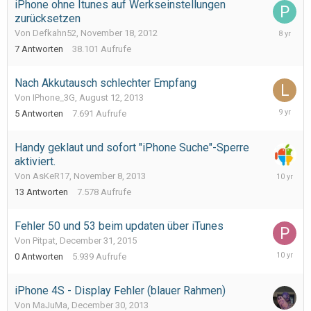
iPhone ohne Itunes auf Werkseinstellungen
zurücksetzen
January
Von Defkahn52,
November 18, 2012
25,
7
Antworten
38.101
Aufrufe
2018
Nach Akkutausch schlechter Empfang
Von IPhone_3G,
August 12, 2013
October
5
Antworten
7.691
Aufrufe
24,
2016
Handy geklaut und sofort "iPhone Suche"-Sperre
aktiviert.
January
Von AsKeR17,
November 8, 2013
18,
13
Antworten
7.578
Aufrufe
2016
Fehler 50 und 53 beim updaten über iTunes
Von Pitpat,
December 31, 2015
Decembe
0
Antworten
5.939
Aufrufe
31,
2015
iPhone 4S - Display Fehler (blauer Rahmen)
Von MaJuMa,
December 30, 2013