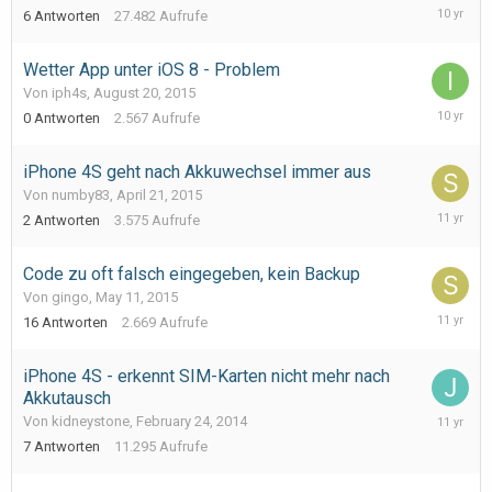
Decembe
6
Antworten
27.482
Aufrufe
20,
2015
Wetter App unter iOS 8 - Problem
Von iph4s,
August 20, 2015
August
0
Antworten
2.567
Aufrufe
20,
2015
iPhone 4S geht nach Akkuwechsel immer aus
Von numby83,
April 21, 2015
June
2
Antworten
3.575
Aufrufe
15,
2015
Code zu oft falsch eingegeben, kein Backup
Von gingo,
May 11, 2015
June
16
Antworten
2.669
Aufrufe
15,
2015
iPhone 4S - erkennt SIM-Karten nicht mehr nach
Akkutausch
April
Von kidneystone,
February 24, 2014
2,
7
Antworten
11.295
Aufrufe
2015