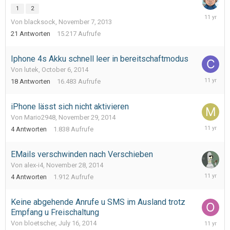
1
2
Decembe
Von blacksock,
November 7, 2013
22,
2014
21
Antworten
15.217
Aufrufe
Iphone 4s Akku schnell leer in bereitschaftmodus
Von lutek,
October 6, 2014
Decembe
18
Antworten
16.483
Aufrufe
19,
2014
iPhone lässt sich nicht aktivieren
Von Mario2948,
November 29, 2014
Decembe
4
Antworten
1.838
Aufrufe
1,
2014
EMails verschwinden nach Verschieben
Von alex-i4,
November 28, 2014
Novembe
4
Antworten
1.912
Aufrufe
29,
2014
Keine abgehende Anrufe u SMS im Ausland trotz
Empfang u Freischaltung
Novembe
Von bloetscher,
July 16, 2014
25,