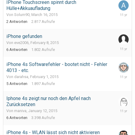
IPhone Touchscreen spinnt durch
Hülle+Akkuaufladung
March
Von Solum90,
March 16, 2015
20,
2
Antworten
2.817
Aufrufe
2015
iPhone gefunden
Von eve2006,
February 8, 2015
February
6
Antworten
1.802
Aufrufe
8,
2015
iPhone 4s Softwarefehler - bootet nicht - Fehler
4013 - etc.
February
Von darahsa,
February 1, 2015
1,
5
Antworten
1.897
Aufrufe
2015
Iphone 4s zeigt nur noch den Apfel nach
Zurücksetzen
January
Von maniva,
January 12, 2015
27,
6
Antworten
3.398
Aufrufe
2015
iPhone 4s - WLAN lässt sich nicht aktivieren