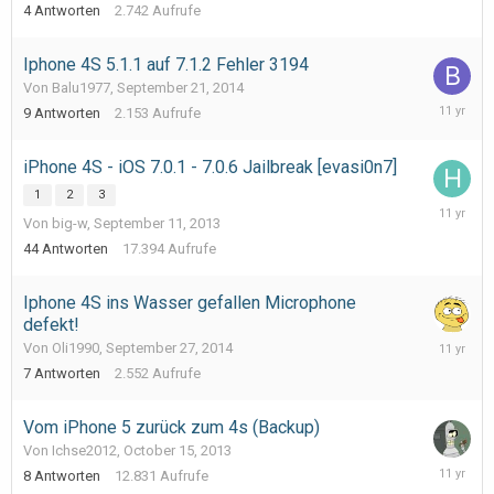
4
Antworten
2.742
Aufrufe
2014
Iphone 4S 5.1.1 auf 7.1.2 Fehler 3194
Von Balu1977,
September 21, 2014
October
9
Antworten
2.153
Aufrufe
18,
2014
iPhone 4S - iOS 7.0.1 - 7.0.6 Jailbreak [evasi0n7]
1
2
3
Septemb
Von big-w,
September 11, 2013
30,
2014
44
Antworten
17.394
Aufrufe
Iphone 4S ins Wasser gefallen Microphone
defekt!
Septemb
Von Oli1990,
September 27, 2014
29,
7
Antworten
2.552
Aufrufe
2014
Vom iPhone 5 zurück zum 4s (Backup)
Von Ichse2012,
October 15, 2013
August
8
Antworten
12.831
Aufrufe
24,